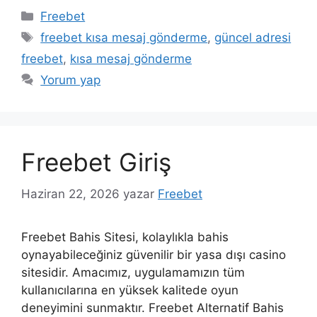
Kategoriler
Freebet
Etiketler
freebet kısa mesaj gönderme
,
güncel adresi
freebet
,
kısa mesaj gönderme
Yorum yap
Freebet Giriş
Haziran 22, 2026
yazar
Freebet
Freebet Bahis Sitesi, kolaylıkla bahis
oynayabileceğiniz güvenilir bir yasa dışı casino
sitesidir. Amacımız, uygulamamızın tüm
kullanıcılarına en yüksek kalitede oyun
deneyimini sunmaktır. Freebet Alternatif Bahis