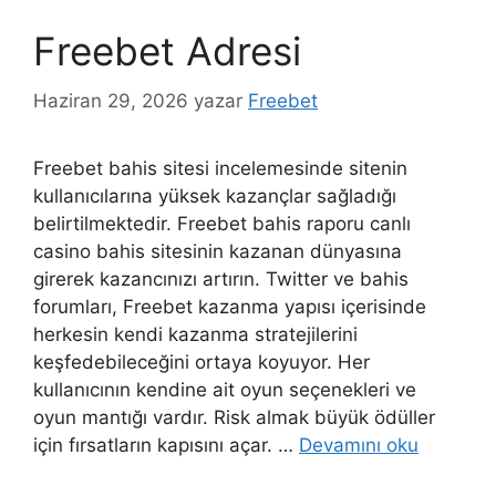
Freebet Adresi
Haziran 29, 2026
yazar
Freebet
Freebet bahis sitesi incelemesinde sitenin
kullanıcılarına yüksek kazançlar sağladığı
belirtilmektedir. Freebet bahis raporu canlı
casino bahis sitesinin kazanan dünyasına
girerek kazancınızı artırın. Twitter ve bahis
forumları, Freebet kazanma yapısı içerisinde
herkesin kendi kazanma stratejilerini
keşfedebileceğini ortaya koyuyor. Her
kullanıcının kendine ait oyun seçenekleri ve
oyun mantığı vardır. Risk almak büyük ödüller
için fırsatların kapısını açar. …
Devamını oku