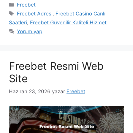
Kategoriler
Freebet
Etiketler
Freebet Adresi
,
Freebet Casino Canlı
Saatleri
,
Freebet Güvenilir Kaliteli Hizmet
Yorum yap
Freebet Resmi Web
Site
Haziran 23, 2026
yazar
Freebet