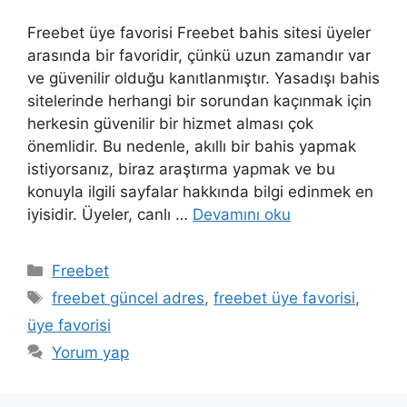
Freebet üye favorisi Freebet bahis sitesi üyeler
arasında bir favoridir, çünkü uzun zamandır var
ve güvenilir olduğu kanıtlanmıştır. Yasadışı bahis
sitelerinde herhangi bir sorundan kaçınmak için
herkesin güvenilir bir hizmet alması çok
önemlidir. Bu nedenle, akıllı bir bahis yapmak
istiyorsanız, biraz araştırma yapmak ve bu
konuyla ilgili sayfalar hakkında bilgi edinmek en
iyisidir. Üyeler, canlı …
Devamını oku
Kategoriler
Freebet
Etiketler
freebet güncel adres
,
freebet üye favorisi
,
üye favorisi
Yorum yap