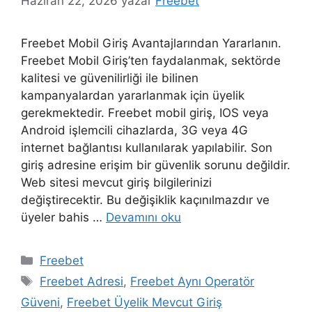
Haziran 22, 2026
yazar
Freebet
Freebet Mobil Giriş Avantajlarından Yararlanın.
Freebet Mobil Giriş’ten faydalanmak, sektörde
kalitesi ve güvenilirliği ile bilinen
kampanyalardan yararlanmak için üyelik
gerekmektedir. Freebet mobil giriş, IOS veya
Android işlemcili cihazlarda, 3G veya 4G
internet bağlantısı kullanılarak yapılabilir. Son
giriş adresine erişim bir güvenlik sorunu değildir.
Web sitesi mevcut giriş bilgilerinizi
değiştirecektir. Bu değişiklik kaçınılmazdır ve
üyeler bahis …
Devamını oku
Kategoriler
Freebet
Etiketler
Freebet Adresi
,
Freebet Aynı Operatör
Güveni
,
Freebet Üyelik Mevcut Giriş