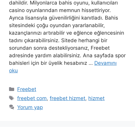
dahildir. Milyonlarca bahis oyunu, kullanıcıları
casino oyunlarından memnun hissettiriyor.
Ayrıca lisansıyla güvenilirliğini kanıtladı. Bahis
sitesindeki çoğu oyundan yararlanabilir,
kazançlarınızı artırabilir ve eğlence eğlencesinin
tadını çıkarabilirsiniz. Sitede herhangi bir
sorundan sonra destekliyorsanız, Freebet
adresinde yardım alabilirsiniz. Ana sayfada spor
bahisleri için bir üyelik hesabınız …
Devamını
oku
Kategoriler
Freebet
Etiketler
freebet com
,
freebet hizmet
,
hizmet
Yorum yap