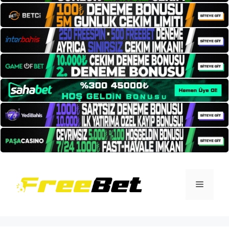
İçeriğe
atla
Menü