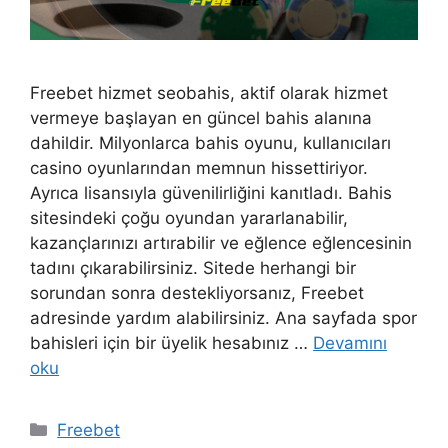
Freebet hizmet seobahis, aktif olarak hizmet
vermeye başlayan en güncel bahis alanına
dahildir. Milyonlarca bahis oyunu, kullanıcıları
casino oyunlarından memnun hissettiriyor.
Ayrıca lisansıyla güvenilirliğini kanıtladı. Bahis
sitesindeki çoğu oyundan yararlanabilir,
kazançlarınızı artırabilir ve eğlence eğlencesinin
tadını çıkarabilirsiniz. Sitede herhangi bir
sorundan sonra destekliyorsanız, Freebet
adresinde yardım alabilirsiniz. Ana sayfada spor
bahisleri için bir üyelik hesabınız …
Devamını
oku
Kategoriler
Freebet