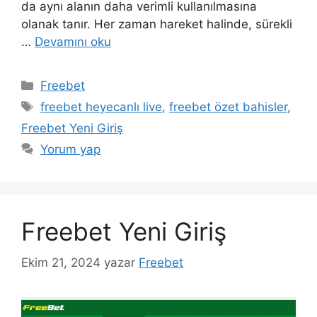
da aynı alanın daha verimli kullanılmasına
olanak tanır. Her zaman hareket halinde, sürekli
…
Devamını oku
Kategoriler
Freebet
Etiketler
freebet heyecanlı live
,
freebet özet bahisler
,
Freebet Yeni Giriş
Yorum yap
Freebet Yeni Giriş
Ekim 21, 2024
yazar
Freebet