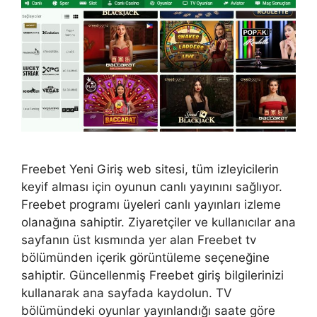
Freebet Yeni Giriş web sitesi, tüm izleyicilerin
keyif alması için oyunun canlı yayınını sağlıyor.
Freebet programı üyeleri canlı yayınları izleme
olanağına sahiptir. Ziyaretçiler ve kullanıcılar ana
sayfanın üst kısmında yer alan Freebet tv
bölümünden içerik görüntüleme seçeneğine
sahiptir. Güncellenmiş Freebet giriş bilgilerinizi
kullanarak ana sayfada kaydolun. TV
bölümündeki oyunlar yayınlandığı saate göre