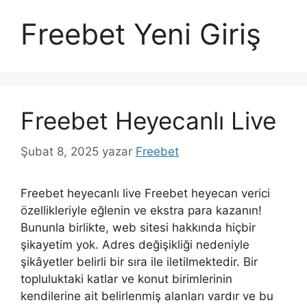
Freebet Yeni Giriş
Freebet Heyecanlı Live
Şubat 8, 2025
yazar
Freebet
Freebet heyecanlı live Freebet heyecan verici
özellikleriyle eğlenin ve ekstra para kazanın!
Bununla birlikte, web sitesi hakkında hiçbir
şikayetim yok. Adres değişikliği nedeniyle
şikâyetler belirli bir sıra ile iletilmektedir. Bir
topluluktaki katlar ve konut birimlerinin
kendilerine ait belirlenmiş alanları vardır ve bu