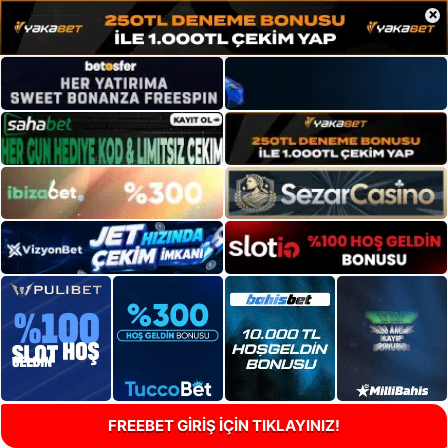
×
FREEBET GİRİŞ İÇİN TIKLAYINIZ!