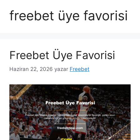
freebet üye favorisi
Freebet Üye Favorisi
Haziran 22, 2026
yazar
Freebet