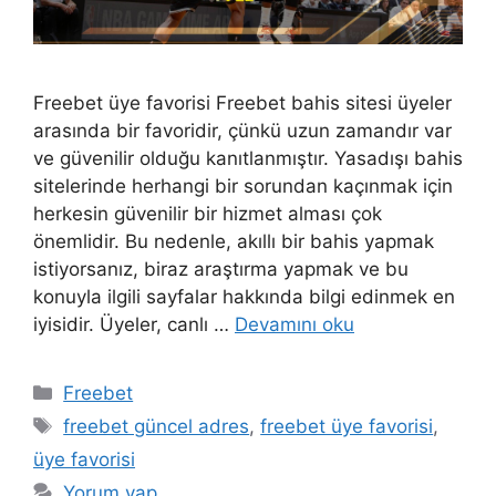
Freebet üye favorisi Freebet bahis sitesi üyeler
arasında bir favoridir, çünkü uzun zamandır var
ve güvenilir olduğu kanıtlanmıştır. Yasadışı bahis
sitelerinde herhangi bir sorundan kaçınmak için
herkesin güvenilir bir hizmet alması çok
önemlidir. Bu nedenle, akıllı bir bahis yapmak
istiyorsanız, biraz araştırma yapmak ve bu
konuyla ilgili sayfalar hakkında bilgi edinmek en
iyisidir. Üyeler, canlı …
Devamını oku
Kategoriler
Freebet
Etiketler
freebet güncel adres
,
freebet üye favorisi
,
üye favorisi
Yorum yap