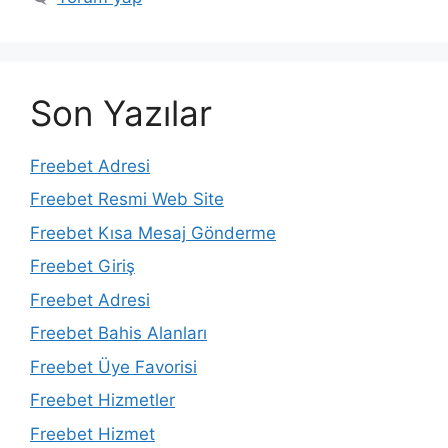
Son Yazılar
Freebet Adresi
Freebet Resmi Web Site
Freebet Kısa Mesaj Gönderme
Freebet Giriş
Freebet Adresi
Freebet Bahis Alanları
Freebet Üye Favorisi
Freebet Hizmetler
Freebet Hizmet