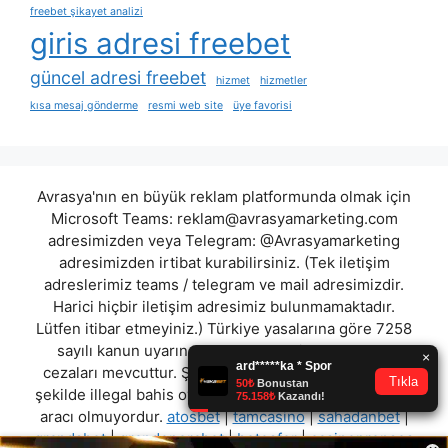
freebet şikayet analizi
giris adresi freebet
güncel adresi freebet
hizmet
hizmetler
kısa mesaj gönderme
resmi web site
üye favorisi
Avrasya'nın en büyük reklam platformunda olmak için
Microsoft Teams:
reklam@avrasyamarketing.com
adresimizden veya Telegram: @Avrasyamarketing
adresimizden irtibat kurabilirsiniz. (Tek iletişim
adreslerimiz teams / telegram ve mail adresimizdir.
Harici hiçbir iletişim adresimiz bulunmamaktadır.
Lütfen itibar etmeyiniz.) Türkiye yasalarına göre 7258
sayılı kanun uyarınca yasa dışı bahis oynamanın
cezaları mevcuttur. Şu an bulunduğunuz site hiç bir
şekilde illegal bahis oyunları oynatmıyor ve oynamaya
aracı olmuyordur.
atosbet
|
tamcasino
|
sahadanbet
|
grandsbet
|
grandoperabet
|
betosfer
|
casinoprenses