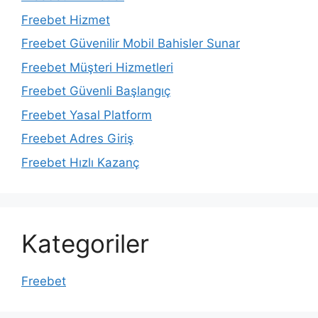
Freebet Hizmet
Freebet Güvenilir Mobil Bahisler Sunar
Freebet Müşteri Hizmetleri
Freebet Güvenli Başlangıç
Freebet Yasal Platform
Freebet Adres Giriş
Freebet Hızlı Kazanç
Kategoriler
Freebet