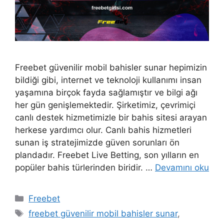
Freebet güvenilir mobil bahisler sunar hepimizin
bildiği gibi, internet ve teknoloji kullanımı insan
yaşamına birçok fayda sağlamıştır ve bilgi ağı
her gün genişlemektedir. Şirketimiz, çevrimiçi
canlı destek hizmetimizle bir bahis sitesi arayan
herkese yardımcı olur. Canlı bahis hizmetleri
sunan iş stratejimizde güven sorunları ön
plandadır. Freebet Live Betting, son yılların en
popüler bahis türlerinden biridir. …
Devamını oku
Kategoriler
Freebet
Etiketler
freebet güvenilir mobil bahisler sunar
,