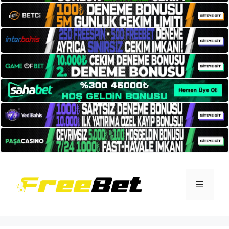
İçeriğe
atla
Menü