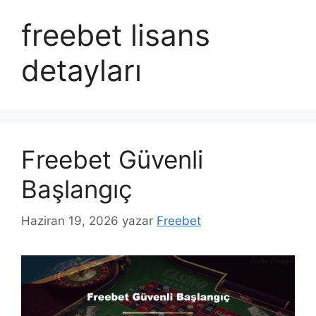
freebet lisans
detayları
Freebet Güvenli
Başlangıç
Haziran 19, 2026
yazar
Freebet