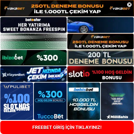
×
FREEBET GİRİŞ İÇİN TIKLAYINIZ!