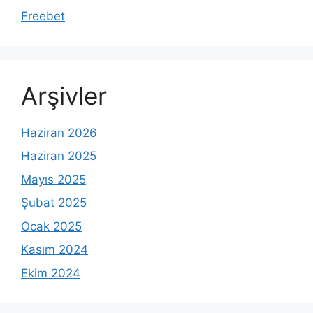
Freebet
Arşivler
Haziran 2026
Haziran 2025
Mayıs 2025
Şubat 2025
Ocak 2025
Kasım 2024
Ekim 2024