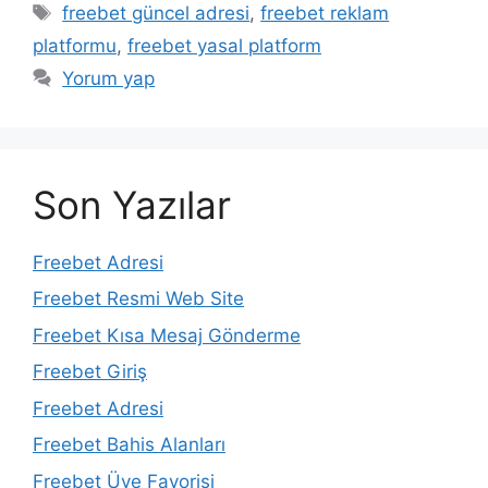
Etiketler
freebet güncel adresi
,
freebet reklam
platformu
,
freebet yasal platform
Yorum yap
Son Yazılar
Freebet Adresi
Freebet Resmi Web Site
Freebet Kısa Mesaj Gönderme
Freebet Giriş
Freebet Adresi
Freebet Bahis Alanları
Freebet Üye Favorisi