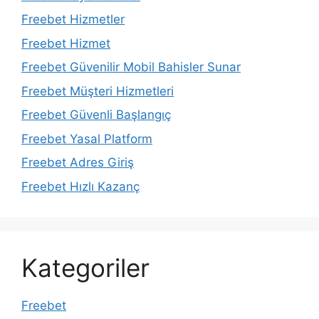
Freebet Hizmetler
Freebet Hizmet
Freebet Güvenilir Mobil Bahisler Sunar
Freebet Müşteri Hizmetleri
Freebet Güvenli Başlangıç
Freebet Yasal Platform
Freebet Adres Giriş
Freebet Hızlı Kazanç
Kategoriler
Freebet