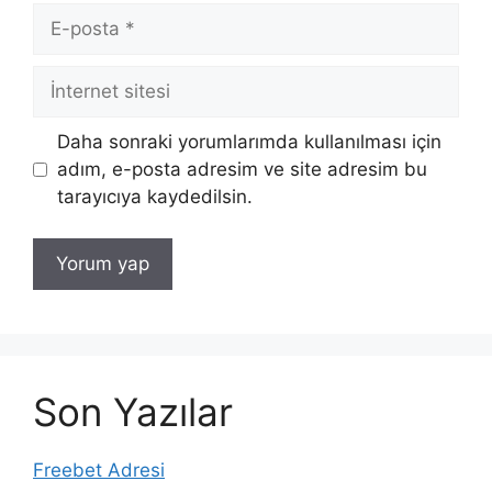
E-
posta
İnternet
sitesi
Daha sonraki yorumlarımda kullanılması için
adım, e-posta adresim ve site adresim bu
tarayıcıya kaydedilsin.
Son Yazılar
Freebet Adresi