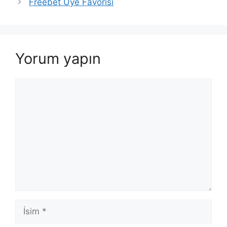
Freebet Üye Favorisi
Yorum yapın
Yorum
İsim