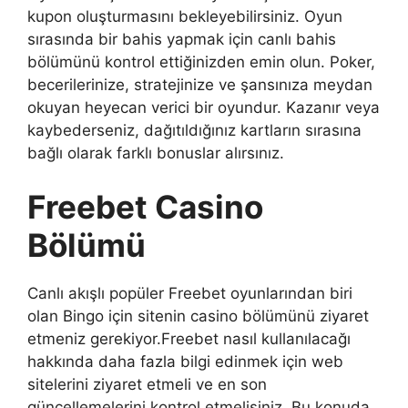
kupon oluşturmasını bekleyebilirsiniz. Oyun
sırasında bir bahis yapmak için canlı bahis
bölümünü kontrol ettiğinizden emin olun. Poker,
becerilerinize, stratejinize ve şansınıza meydan
okuyan heyecan verici bir oyundur. Kazanır veya
kaybederseniz, dağıtıldığınız kartların sırasına
bağlı olarak farklı bonuslar alırsınız.
Freebet Casino
Bölümü
Canlı akışlı popüler Freebet oyunlarından biri
olan Bingo için sitenin casino bölümünü ziyaret
etmeniz gerekiyor.Freebet nasıl kullanılacağı
hakkında daha fazla bilgi edinmek için web
sitelerini ziyaret etmeli ve en son
güncellemelerini kontrol etmelisiniz. Bu konuda