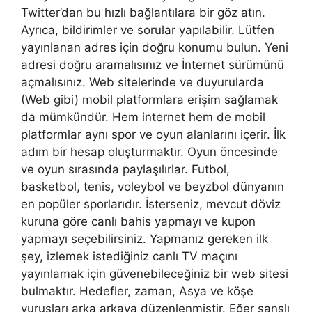
Twitter’dan bu hızlı bağlantılara bir göz atın.
Ayrıca, bildirimler ve sorular yapılabilir. Lütfen
yayınlanan adres için doğru konumu bulun. Yeni
adresi doğru aramalısınız ve İnternet sürümünü
açmalısınız. Web sitelerinde ve duyurularda
(Web gibi) mobil platformlara erişim sağlamak
da mümkündür. Hem internet hem de mobil
platformlar aynı spor ve oyun alanlarını içerir. İlk
adım bir hesap oluşturmaktır. Oyun öncesinde
ve oyun sırasında paylaşılırlar. Futbol,
basketbol, tenis, voleybol ve beyzbol dünyanın
en popüler sporlarıdır. İsterseniz, mevcut döviz
kuruna göre canlı bahis yapmayı ve kupon
yapmayı seçebilirsiniz. Yapmanız gereken ilk
şey, izlemek istediğiniz canlı TV maçını
yayınlamak için güvenebileceğiniz bir web sitesi
bulmaktır. Hedefler, zaman, Asya ve köşe
vuruşları arka arkaya düzenlenmiştir. Eğer şanslı