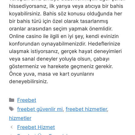
hissediyorsanız, ilk yarıya veya atıcıya bir bahis
koyabilirsiniz. Bahis söz konusu olduğunda her
bir bahis türü için özel olarak tasarlanmış
oranlar arasından seçim yapmak önemlidir.
Online casino ile ilgili en iyi şey, kendi evinizin
konforundan oynayabilmenizdir. Hedeflerinize
ulaşmak istiyorsanız, gerçek hayat deneyimleri
veya sanal deneyler yoluyla olsun, çabayı
göstermeniz ve harekete geçmeniz gerekir.
Önce yuva, masa ve kart oyunlarını
deneyebilirsiniz.
Kategoriler
Freebet
Etiketler
freebet güvenlir mi
,
freebet hizmetler
,
hizmetler
Freebet Hizmet