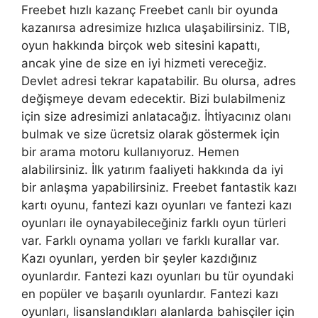
Freebet hızlı kazanç Freebet canlı bir oyunda
kazanırsa adresimize hızlıca ulaşabilirsiniz. TIB,
oyun hakkında birçok web sitesini kapattı,
ancak yine de size en iyi hizmeti vereceğiz.
Devlet adresi tekrar kapatabilir. Bu olursa, adres
değişmeye devam edecektir. Bizi bulabilmeniz
için size adresimizi anlatacağız. İhtiyacınız olanı
bulmak ve size ücretsiz olarak göstermek için
bir arama motoru kullanıyoruz. Hemen
alabilirsiniz. İlk yatırım faaliyeti hakkında da iyi
bir anlaşma yapabilirsiniz. Freebet fantastik kazı
kartı oyunu, fantezi kazı oyunları ve fantezi kazı
oyunları ile oynayabileceğiniz farklı oyun türleri
var. Farklı oynama yolları ve farklı kurallar var.
Kazı oyunları, yerden bir şeyler kazdığınız
oyunlardır. Fantezi kazı oyunları bu tür oyundaki
en popüler ve başarılı oyunlardır. Fantezi kazı
oyunları, lisanslandıkları alanlarda bahisçiler için