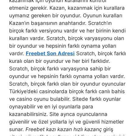
kazanmak için oyunun kurallarını kontrol
etmeniz gerekir. Kazan, kazanmak için kurallara
uymanız gereken bir oyundur. Oyunun kuralları
Kazan’ın başarısının anahtarıdır. Scratch’ın
birçok farklı versiyonu vardır ve her birinin kendi
kuralları vardır. Scratch, birçok varyasyonu olan
bir oyundur ve hepsinin farklı oynama yolları
vardır.
Freebet Son Adresi
Scratch, birçok farklı
kuralı olan bir oyundur ve her biri farklıdır.
Scratch, birçok farklı varyasyona sahip bir
oyundur ve hepsinin farklı oynama yolları vardır.
Scratch, birçok farklı olan bir oyundur oyuncular
Türkiye’deki casinolarda birçok farklı canlı bahis
ve casino oyunu bulabilir. Sitede farklı oyunlar
oynayabilir ve en iyi oyunlarla para
kazanabilirsiniz. Site ayrıca oyuncularına
güvenilir ve özel yollarla iyi ve güvenli hizmetler
sunar.
Freebet kazı kazan hızlı kazanç
giriş