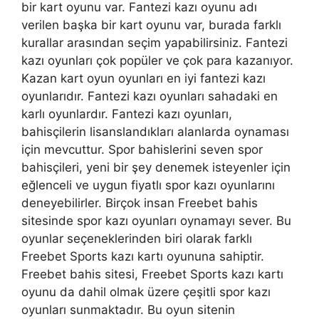
bir kart oyunu var. Fantezi kazı oyunu adı
verilen başka bir kart oyunu var, burada farklı
kurallar arasından seçim yapabilirsiniz. Fantezi
kazı oyunları çok popüler ve çok para kazanıyor.
Kazan kart oyun oyunları en iyi fantezi kazı
oyunlarıdır. Fantezi kazı oyunları sahadaki en
karlı oyunlardır. Fantezi kazı oyunları,
bahisçilerin lisanslandıkları alanlarda oynaması
için mevcuttur. Spor bahislerini seven spor
bahisçileri, yeni bir şey denemek isteyenler için
eğlenceli ve uygun fiyatlı spor kazı oyunlarını
deneyebilirler. Birçok insan Freebet bahis
sitesinde spor kazı oyunları oynamayı sever. Bu
oyunlar seçeneklerinden biri olarak farklı
Freebet Sports kazı kartı oyununa sahiptir.
Freebet bahis sitesi, Freebet Sports kazı kartı
oyunu da dahil olmak üzere çeşitli spor kazı
oyunları sunmaktadır. Bu oyun sitenin