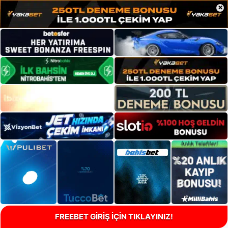
×
FREEBET GİRİŞ İÇİN TIKLAYINIZ!