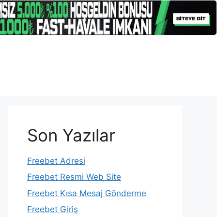
Son Yazılar
Freebet Adresi
Freebet Resmi Web Site
Freebet Kısa Mesaj Gönderme
Freebet Giriş