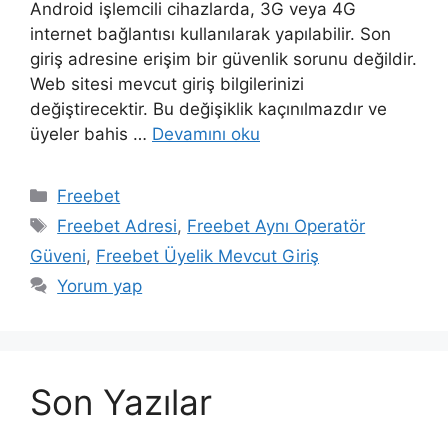
Android işlemcili cihazlarda, 3G veya 4G
internet bağlantısı kullanılarak yapılabilir. Son
giriş adresine erişim bir güvenlik sorunu değildir.
Web sitesi mevcut giriş bilgilerinizi
değiştirecektir. Bu değişiklik kaçınılmazdır ve
üyeler bahis …
Devamını oku
Kategoriler
Freebet
Etiketler
Freebet Adresi
,
Freebet Aynı Operatör
Güveni
,
Freebet Üyelik Mevcut Giriş
Yorum yap
Son Yazılar