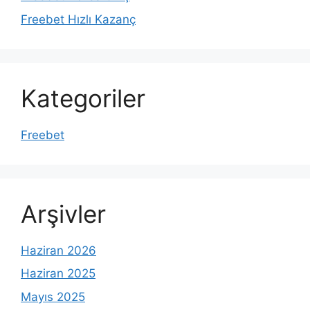
Freebet Hızlı Kazanç
Kategoriler
Freebet
Arşivler
Haziran 2026
Haziran 2025
Mayıs 2025