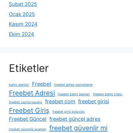
Şubat 2025
Ocak 2025
Kasım 2024
Ekim 2024
Etiketler
Freebet
bahis alanları
freebet adres güncelleme
Freebet Adresi
freebet bahis alanları
freebet bahis sitesi
freebet com
freebet girisi
freebet casino kazanç
Freebet Giriş
freebet giriş kolaylığı
Freebet Güncel
freebet güncel adres
freebet güvenlir mi
freebet güvenlik avantajı