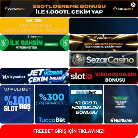
×
FREEBET GİRİŞ İÇİN TIKLAYINIZ!