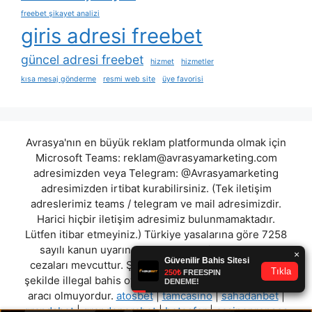
freebet şikayet analizi
giris adresi freebet
güncel adresi freebet
hizmet
hizmetler
kısa mesaj gönderme
resmi web site
üye favorisi
Avrasya'nın en büyük reklam platformunda olmak için
Microsoft Teams:
reklam@avrasyamarketing.com
adresimizden veya Telegram: @Avrasyamarketing
adresimizden irtibat kurabilirsiniz. (Tek iletişim
adreslerimiz teams / telegram ve mail adresimizdir.
Harici hiçbir iletişim adresimiz bulunmamaktadır.
Lütfen itibar etmeyiniz.) Türkiye yasalarına göre 7258
sayılı kanun uyarınca yasa dışı bahis oynamanın
cezaları mevcuttur. Şu an bulunduğunuz site hiç bir
şekilde illegal bahis oyunları oynatmıyor ve oynamaya
aracı olmuyordur.
atosbet
|
tamcasino
|
sahadanbet
|
grandsbet
|
grandoperabet
|
betosfer
|
casinoprenses