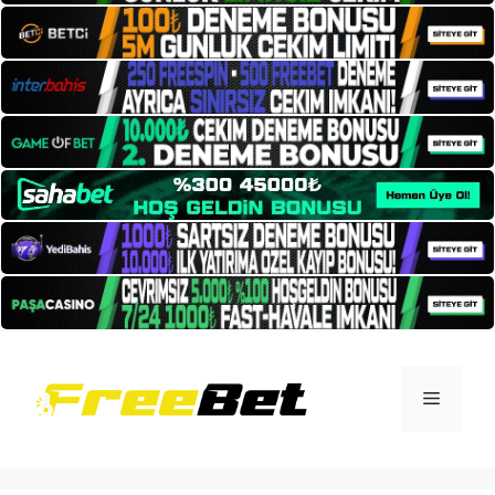
İçeriğe
atla
Menü