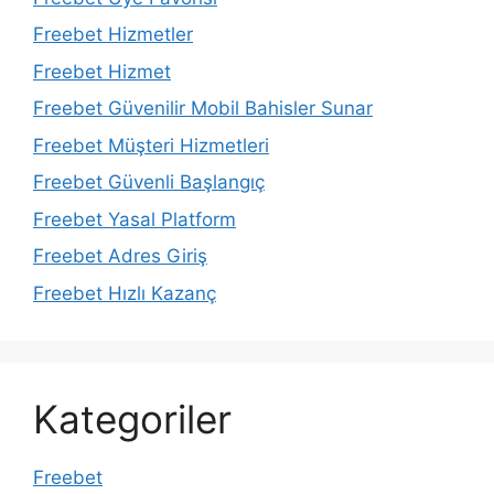
Freebet Hizmetler
Freebet Hizmet
Freebet Güvenilir Mobil Bahisler Sunar
Freebet Müşteri Hizmetleri
Freebet Güvenli Başlangıç
Freebet Yasal Platform
Freebet Adres Giriş
Freebet Hızlı Kazanç
Kategoriler
Freebet