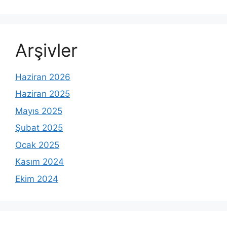
Arşivler
Haziran 2026
Haziran 2025
Mayıs 2025
Şubat 2025
Ocak 2025
Kasım 2024
Ekim 2024