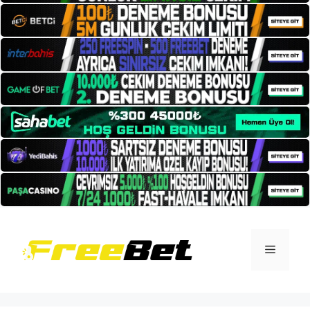
İçeriğe
atla
Menü