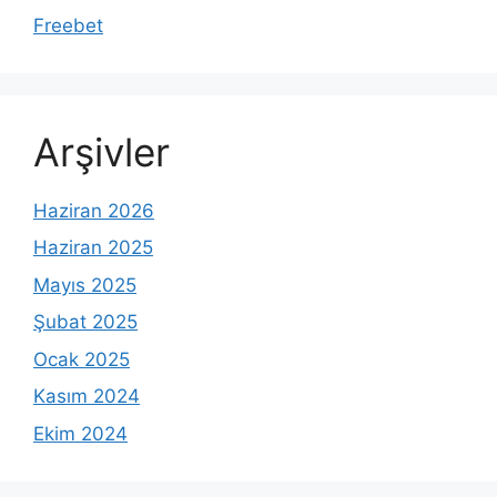
Freebet
Arşivler
Haziran 2026
Haziran 2025
Mayıs 2025
Şubat 2025
Ocak 2025
Kasım 2024
Ekim 2024