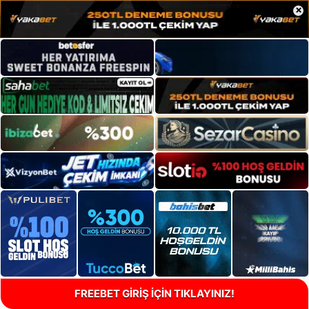
×
FREEBET GİRİŞ İÇİN TIKLAYINIZ!