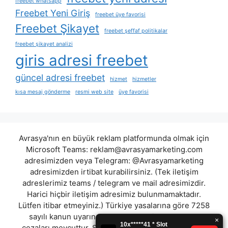
freebet whatsapp
Freebet Yeni Giriş
freebet üye favorisi
Freebet Şikayet
freebet şeffaf politikalar
freebet şikayet analizi
giris adresi freebet
güncel adresi freebet
hizmet
hizmetler
kısa mesaj gönderme
resmi web site
üye favorisi
Avrasya'nın en büyük reklam platformunda olmak için
Microsoft Teams:
reklam@avrasyamarketing.com
adresimizden veya Telegram: @Avrasyamarketing
adresimizden irtibat kurabilirsiniz. (Tek iletişim
adreslerimiz teams / telegram ve mail adresimizdir.
Harici hiçbir iletişim adresimiz bulunmamaktadır.
Lütfen itibar etmeyiniz.) Türkiye yasalarına göre 7258
sayılı kanun uyarınca yasa dışı bahis oynamanın
cezaları mevcuttur. Şu an bulunduğunuz site hiç bir