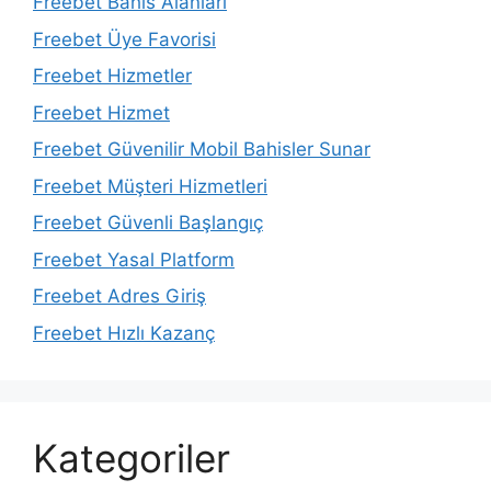
Freebet Bahis Alanları
Freebet Üye Favorisi
Freebet Hizmetler
Freebet Hizmet
Freebet Güvenilir Mobil Bahisler Sunar
Freebet Müşteri Hizmetleri
Freebet Güvenli Başlangıç
Freebet Yasal Platform
Freebet Adres Giriş
Freebet Hızlı Kazanç
Kategoriler