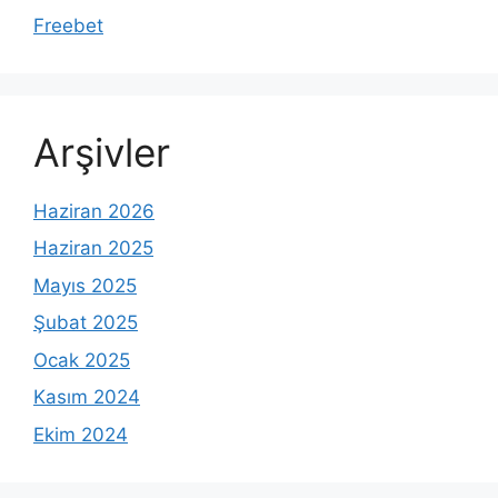
Freebet
Arşivler
Haziran 2026
Haziran 2025
Mayıs 2025
Şubat 2025
Ocak 2025
Kasım 2024
Ekim 2024