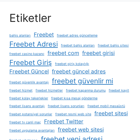
Etiketler
Freebet
bahis alanları
freebet adres güncelleme
Freebet Adresi
freebet bahis alanları
freebet bahis sitesi
freebet com
freebet girisi
freebet casino kazanç
Freebet Giriş
freebet giriş kolaylığı
Freebet Güncel
freebet güncel adres
freebet güvenlir mi
freebet güvenlik avantajı
freebet hizmet
freebet hizmetler
freebet kapanma durumu
freebet kayit
freebet kolay tekerlekler
freebet kısa mesaj gönderme
freebet lisans avantajı
freebet lisans sorunları
freebet mobil masaüstü
freebet sitesi
freebet potansiyel sorunlar
freebet resmi web site
Freebet Twitter
freebet tv canli maç
freebet web sitesi
freebet uygulama avantajları
freebet yeni adresi