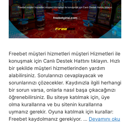
Freebet müşteri hizmetleri müşteri Hizmetleri ile
konuşmak için Canlı Destek Hattını tıklayın. Hızlı
bir şekilde müşteri hizmetlerinden yardım
alabilirsiniz. Sorularınızı cevaplayacak ve
sorunlarınızı çözecekler. Kaydınızla ilgili herhangi
bir sorun varsa, onlarla nasıl başa çıkacağınızı
öğrenebilirsiniz. Bu siteye katılmak için, üye
olma kurallarına ve bu sitenin kurallarına
uymanız gerekir. Oyuna katılmak için kurallar:
Freebet kaydolmanız gerekiyor. …
Devamını oku