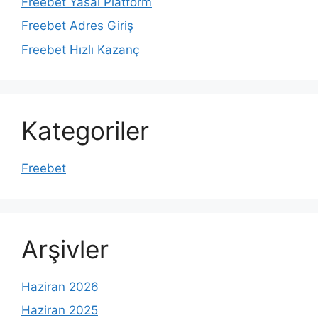
Freebet Yasal Platform
Freebet Adres Giriş
Freebet Hızlı Kazanç
Kategoriler
Freebet
Arşivler
Haziran 2026
Haziran 2025