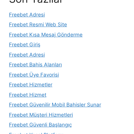
Freebet Adresi
Freebet Resmi Web Site
Freebet Kısa Mesaj Gönderme
Freebet Giriş
Freebet Adresi
Freebet Bahis Alanları
Freebet Üye Favorisi
Freebet Hizmetler
Freebet Hizmet
Freebet Güvenilir Mobil Bahisler Sunar
Freebet Müşteri Hizmetleri
Freebet Güvenli Başlangıç