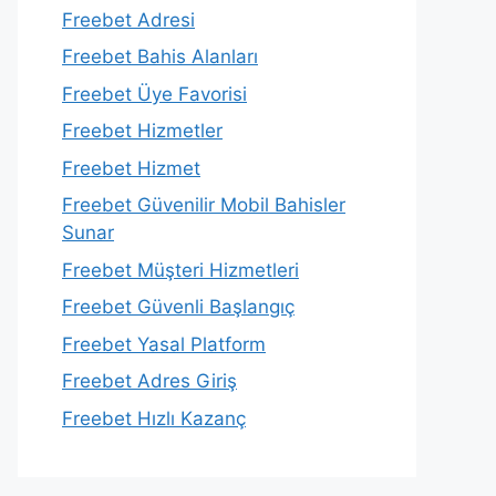
Freebet Adresi
Freebet Bahis Alanları
Freebet Üye Favorisi
Freebet Hizmetler
Freebet Hizmet
Freebet Güvenilir Mobil Bahisler
Sunar
Freebet Müşteri Hizmetleri
Freebet Güvenli Başlangıç
Freebet Yasal Platform
Freebet Adres Giriş
Freebet Hızlı Kazanç