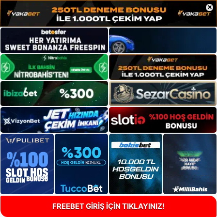
×
FREEBET GİRİŞ İÇİN TIKLAYINIZ!