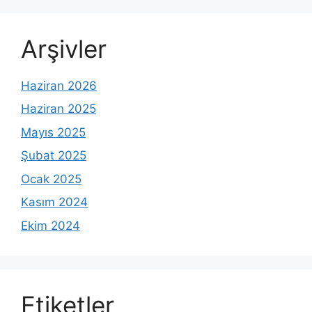
Arşivler
Haziran 2026
Haziran 2025
Mayıs 2025
Şubat 2025
Ocak 2025
Kasım 2024
Ekim 2024
Etiketler