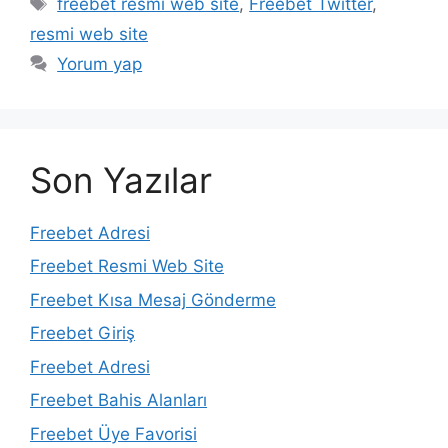
freebet resmi web site
,
Freebet Twitter
,
resmi web site
Yorum yap
Son Yazılar
Freebet Adresi
Freebet Resmi Web Site
Freebet Kısa Mesaj Gönderme
Freebet Giriş
Freebet Adresi
Freebet Bahis Alanları
Freebet Üye Favorisi