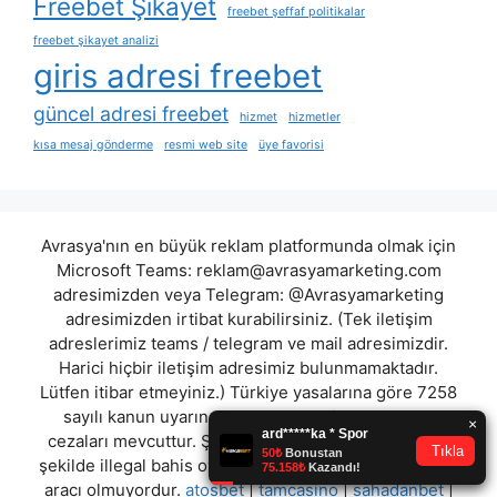
Freebet Şikayet
freebet şeffaf politikalar
freebet şikayet analizi
giris adresi freebet
güncel adresi freebet
hizmet
hizmetler
kısa mesaj gönderme
resmi web site
üye favorisi
Avrasya'nın en büyük reklam platformunda olmak için
Microsoft Teams:
reklam@avrasyamarketing.com
adresimizden veya Telegram: @Avrasyamarketing
adresimizden irtibat kurabilirsiniz. (Tek iletişim
adreslerimiz teams / telegram ve mail adresimizdir.
Harici hiçbir iletişim adresimiz bulunmamaktadır.
Lütfen itibar etmeyiniz.) Türkiye yasalarına göre 7258
sayılı kanun uyarınca yasa dışı bahis oynamanın
cezaları mevcuttur. Şu an bulunduğunuz site hiç bir
şekilde illegal bahis oyunları oynatmıyor ve oynamaya
aracı olmuyordur.
atosbet
|
tamcasino
|
sahadanbet
|