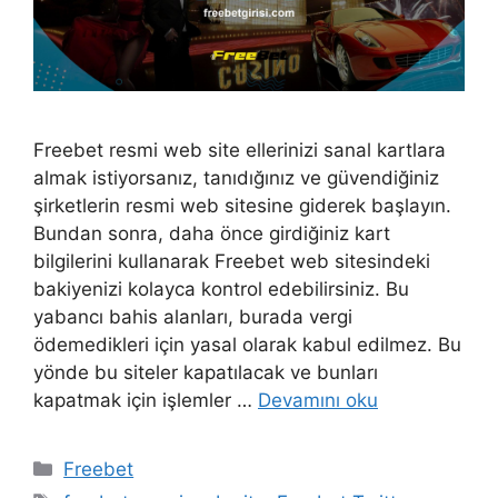
Freebet resmi web site ellerinizi sanal kartlara
almak istiyorsanız, tanıdığınız ve güvendiğiniz
şirketlerin resmi web sitesine giderek başlayın.
Bundan sonra, daha önce girdiğiniz kart
bilgilerini kullanarak Freebet web sitesindeki
bakiyenizi kolayca kontrol edebilirsiniz. Bu
yabancı bahis alanları, burada vergi
ödemedikleri için yasal olarak kabul edilmez. Bu
yönde bu siteler kapatılacak ve bunları
kapatmak için işlemler …
Devamını oku
Kategoriler
Freebet
Etiketler