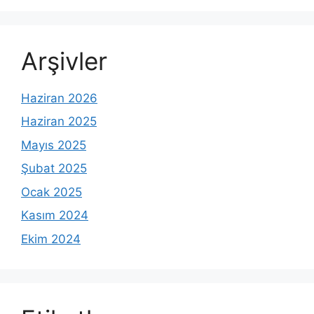
Arşivler
Haziran 2026
Haziran 2025
Mayıs 2025
Şubat 2025
Ocak 2025
Kasım 2024
Ekim 2024