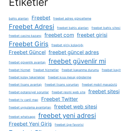
Etiketler
Freebet
bahis alanları
freebet adres güncelleme
Freebet Adresi
freebet bahis alanları
freebet bahis sitesi
freebet com
freebet girisi
freebet casino kazanç
Freebet Giriş
freebet giriş kolaylığı
Freebet Güncel
freebet güncel adres
freebet güvenlir mi
freebet güvenlik avantajı
freebet hizmet
freebet hizmetler
freebet kapanma durumu
freebet kayit
freebet kolay tekerlekler
freebet kısa mesaj gönderme
freebet lisans avantajı
freebet lisans sorunları
freebet mobil masaüstü
freebet sitesi
freebet potansiyel sorunlar
freebet resmi web site
Freebet Twitter
freebet tv canli maç
freebet web sitesi
freebet uygulama avantajları
freebet yeni adresi
freebet whatsapp
Freebet Yeni Giriş
freebet üye favorisi