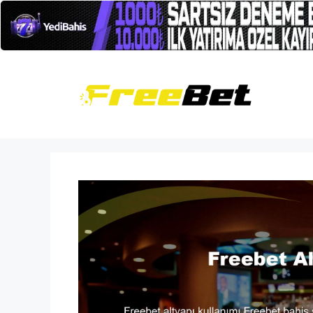
İçeriğe
atla