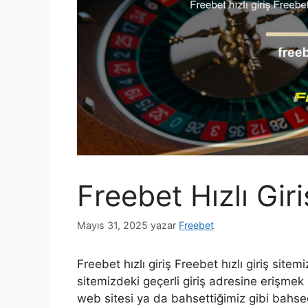
Freebet Hızlı Giri
Mayıs 31, 2025
yazar
Freebet
Freebet hızlı giriş Freebet hızlı giriş site
sitemizdeki geçerli giriş adresine erişmek 
web sitesi ya da bahsettiğimiz gibi bahsed