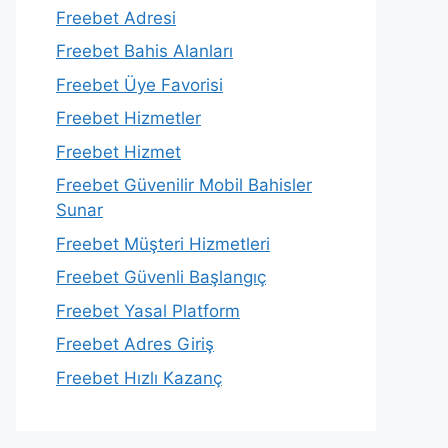
Freebet Adresi
Freebet Bahis Alanları
Freebet Üye Favorisi
Freebet Hizmetler
Freebet Hizmet
Freebet Güvenilir Mobil Bahisler
Sunar
Freebet Müşteri Hizmetleri
Freebet Güvenli Başlangıç
Freebet Yasal Platform
Freebet Adres Giriş
Freebet Hızlı Kazanç