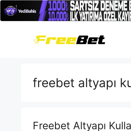
İçeriğe
atla
freebet altyapı k
Freebet Altyapı Kull