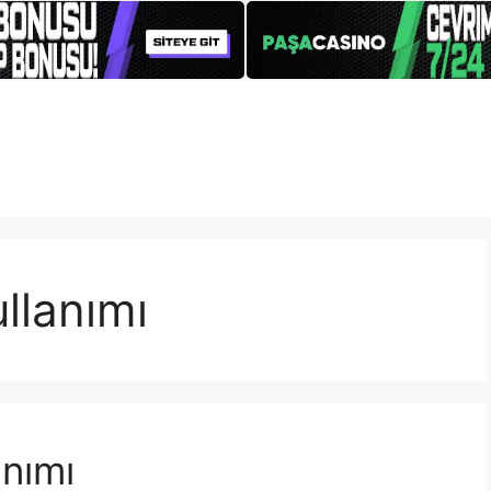
ullanımı
anımı