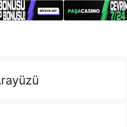
Arayüzü