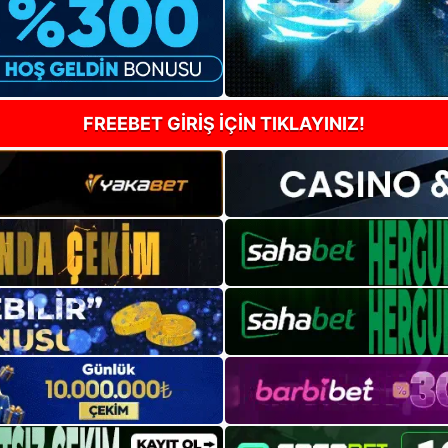
FREEBET GİRİŞ İÇİN TIKLAYINIZ!