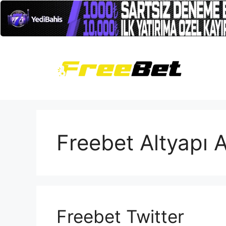
İçeriğe
atla
Freebet Altyapı 
Freebet Twitter