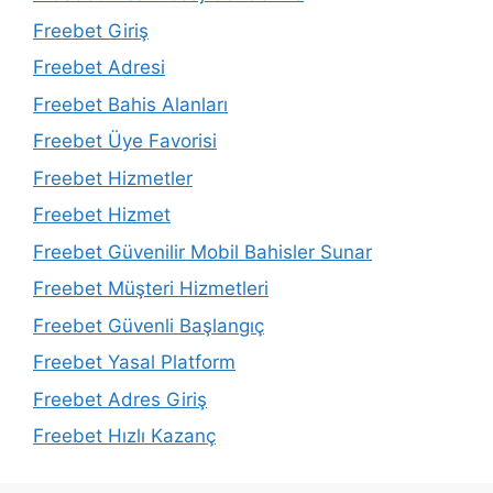
Freebet Giriş
Freebet Adresi
Freebet Bahis Alanları
Freebet Üye Favorisi
Freebet Hizmetler
Freebet Hizmet
Freebet Güvenilir Mobil Bahisler Sunar
Freebet Müşteri Hizmetleri
Freebet Güvenli Başlangıç
Freebet Yasal Platform
Freebet Adres Giriş
Freebet Hızlı Kazanç