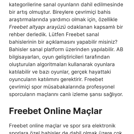
kategorilerine sanal oyunların dahil edilmesinde
bir artış olmuştur. Bireylere çevrimiçi bahis
araştırmalarında yardımcı olmak için, özellikle
Freebet altyapı arayüzü
odaklanan kapsamlı bir
rehber derledik. Lütfen Freebet sanal
bahislerinin bir açıklamasını yapabilir misiniz?
Bahisler sanal platform üzerinden yapılabilir. AB
bilgisayarları, oyun geliştiricileri tarafından
oluşturulan algoritmaları kullanarak oyunlara
katılabilir ve bazı oyunlar, gerçek hayattaki
oyuncuların katılımını gerektirir. Freebet
çevrimiçi spor müsabakalarında profesyonel
sporcuların maçlarını canlı izleme şansı sağlıyor.
Freebet Online Maçlar
Freebet online maçlar ve spor sıra elektronik
sporlara özel bahisler de dahil olmak üzere çok