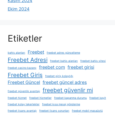
Kasım 2024
Ekim 2024
Etiketler
Freebet
bahis alanları
freebet adres güncelleme
Freebet Adresi
freebet bahis alanları
freebet bahis sitesi
freebet com
freebet girisi
freebet casino kazanç
Freebet Giriş
freebet giriş kolaylığı
Freebet Güncel
freebet güncel adres
freebet güvenlir mi
freebet güvenlik avantajı
freebet hizmet
freebet hizmetler
freebet kapanma durumu
freebet kayit
freebet kolay tekerlekler
freebet kısa mesaj gönderme
freebet lisans avantajı
freebet lisans sorunları
freebet mobil masaüstü