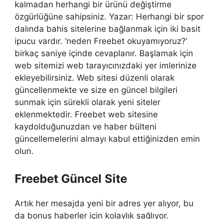
kalmadan herhangi bir ürünü değiştirme
özgürlüğüne sahipsiniz. Yazar: Herhangi bir spor
dalında bahis sitelerine bağlanmak için iki basit
ipucu vardır. ‘neden Freebet okuyamıyoruz?’
birkaç saniye içinde cevaplanır. Başlamak için
web sitemizi web tarayıcınızdaki yer imlerinize
ekleyebilirsiniz. Web sitesi düzenli olarak
güncellenmekte ve size en güncel bilgileri
sunmak için sürekli olarak yeni siteler
eklenmektedir. Freebet web sitesine
kaydolduğunuzdan ve haber bülteni
güncellemelerini almayı kabul ettiğinizden emin
olun.
Freebet Güncel Site
Artık her mesajda yeni bir adres yer alıyor, bu
da bonus haberler için kolaylık sağlıyor.