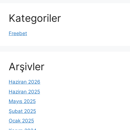
Kategoriler
Freebet
Arşivler
Haziran 2026
Haziran 2025
Mayıs 2025
Şubat 2025
Ocak 2025