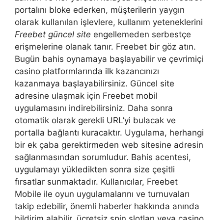
portalını bloke ederken, müşterilerin yaygın
olarak kullanılan işlevlere, kullanım yeteneklerini
Freebet güncel site
engellemeden serbestçe
erişmelerine olanak tanır. Freebet bir göz atın.
Bugün bahis oynamaya başlayabilir ve çevrimiçi
casino platformlarında ilk kazancınızı
kazanmaya başlayabilirsiniz. Güncel site
adresine ulaşmak için Freebet mobil
uygulamasını indirebilirsiniz. Daha sonra
otomatik olarak gerekli URL’yi bulacak ve
portalla bağlantı kuracaktır. Uygulama, herhangi
bir ek çaba gerektirmeden web sitesine adresin
sağlanmasından sorumludur. Bahis acentesi,
uygulamayı yükledikten sonra size çeşitli
fırsatlar sunmaktadır. Kullanıcılar, Freebet
Mobile ile oyun uygulamalarını ve turnuvaları
takip edebilir, önemli haberler hakkında anında
bildirim alabilir, ücretsiz spin slotları veya casino