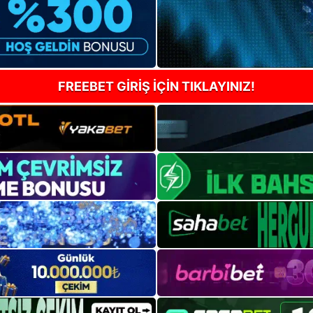
FREEBET GİRİŞ İÇİN TIKLAYINIZ!