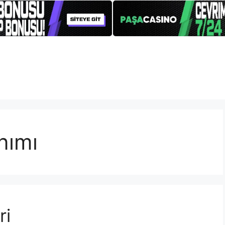
anımı
ri