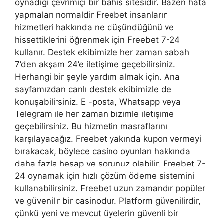
oynadığı çevrimiçi bir bahis sitesidir. Bazen hata
yapmaları normaldir Freebet insanların
hizmetleri hakkında ne düşündüğünü ve
hissettiklerini öğrenmek için Freebet 7-24
kullanır. Destek ekibimizle her zaman sabah
7’den akşam 24’e iletişime geçebilirsiniz.
Herhangi bir şeyle yardım almak için. Ana
sayfamızdan canlı destek ekibimizle de
konuşabilirsiniz. E -posta, Whatsapp veya
Telegram ile her zaman bizimle iletişime
geçebilirsiniz. Bu hizmetin masraflarını
karşılayacağız. Freebet yakında kupon vermeyi
bırakacak, böylece casino oyunları hakkında
daha fazla hesap ve sorunuz olabilir. Freebet 7-
24 oynamak için hızlı çözüm ödeme sistemini
kullanabilirsiniz. Freebet uzun zamandır popüler
ve güvenilir bir casinodur. Platform güvenilirdir,
çünkü yeni ve mevcut üyelerin güvenli bir