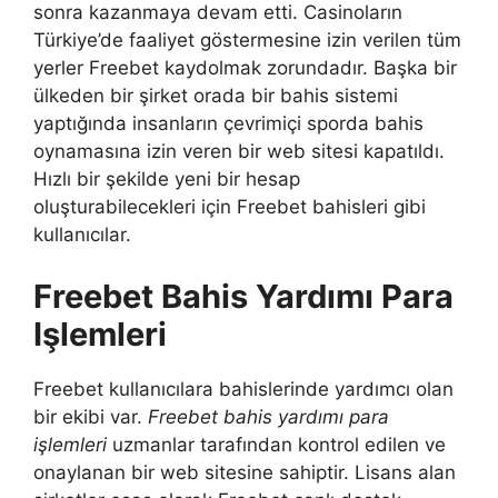
sonra kazanmaya devam etti. Casinoların
Türkiye’de faaliyet göstermesine izin verilen tüm
yerler Freebet kaydolmak zorundadır. Başka bir
ülkeden bir şirket orada bir bahis sistemi
yaptığında insanların çevrimiçi sporda bahis
oynamasına izin veren bir web sitesi kapatıldı.
Hızlı bir şekilde yeni bir hesap
oluşturabilecekleri için Freebet bahisleri gibi
kullanıcılar.
Freebet Bahis Yardımı Para
Işlemleri
Freebet kullanıcılara bahislerinde yardımcı olan
bir ekibi var.
Freebet bahis yardımı para
işlemleri
uzmanlar tarafından kontrol edilen ve
onaylanan bir web sitesine sahiptir. Lisans alan