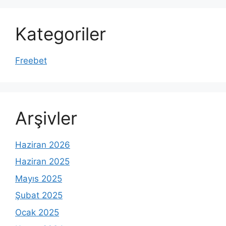
Kategoriler
Freebet
Arşivler
Haziran 2026
Haziran 2025
Mayıs 2025
Şubat 2025
Ocak 2025