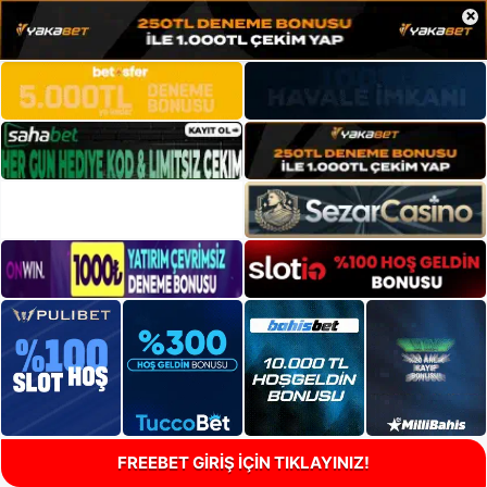
×
FREEBET GİRİŞ İÇİN TIKLAYINIZ!