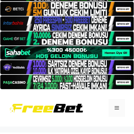
İçeriğe
atla
Menü