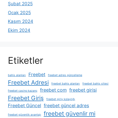
Şubat 2025
Ocak 2025
Kasım 2024
Ekim 2024
Etiketler
Freebet
bahis alanları
freebet adres güncelleme
Freebet Adresi
freebet bahis alanları
freebet bahis sitesi
freebet com
freebet girisi
freebet casino kazanç
Freebet Giriş
freebet giriş kolaylığı
Freebet Güncel
freebet güncel adres
freebet güvenlir mi
freebet güvenlik avantajı