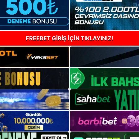
FREEBET GİRİŞ İÇİN TIKLAYINIZ!