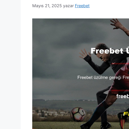
Mayıs 21, 2025
yazar
Freebet