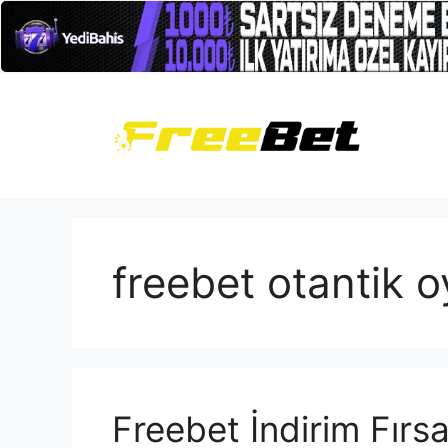
İçeriğe
atla
freebet otantik o
Freebet İndirim Fırsa