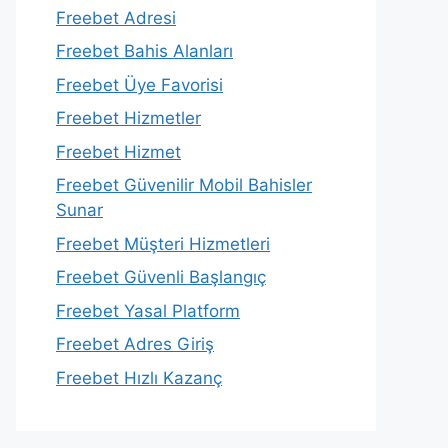
Freebet Adresi
Freebet Bahis Alanları
Freebet Üye Favorisi
Freebet Hizmetler
Freebet Hizmet
Freebet Güvenilir Mobil Bahisler
Sunar
Freebet Müşteri Hizmetleri
Freebet Güvenli Başlangıç
Freebet Yasal Platform
Freebet Adres Giriş
Freebet Hızlı Kazanç