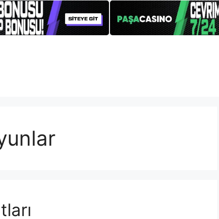
yunlar
tları