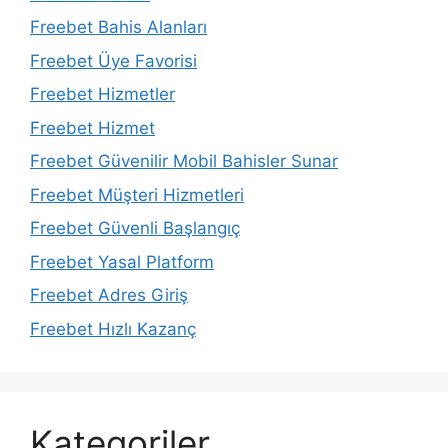
Freebet Bahis Alanları
Freebet Üye Favorisi
Freebet Hizmetler
Freebet Hizmet
Freebet Güvenilir Mobil Bahisler Sunar
Freebet Müşteri Hizmetleri
Freebet Güvenli Başlangıç
Freebet Yasal Platform
Freebet Adres Giriş
Freebet Hızlı Kazanç
Kategoriler