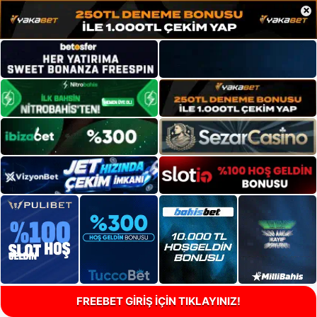
×
FREEBET GİRİŞ İÇİN TIKLAYINIZ!