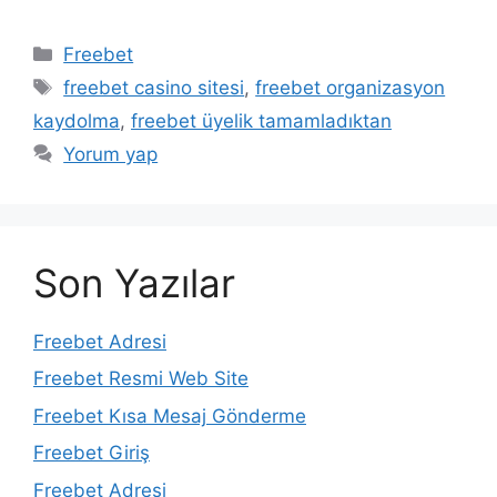
Kategoriler
Freebet
Etiketler
freebet casino sitesi
,
freebet organizasyon
kaydolma
,
freebet üyelik tamamladıktan
Yorum yap
Son Yazılar
Freebet Adresi
Freebet Resmi Web Site
Freebet Kısa Mesaj Gönderme
Freebet Giriş
Freebet Adresi