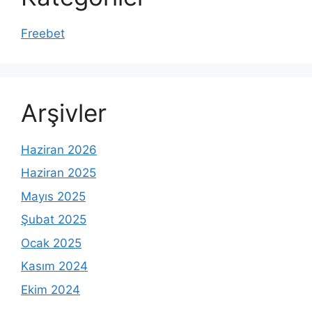
Freebet
Arşivler
Haziran 2026
Haziran 2025
Mayıs 2025
Şubat 2025
Ocak 2025
Kasım 2024
Ekim 2024