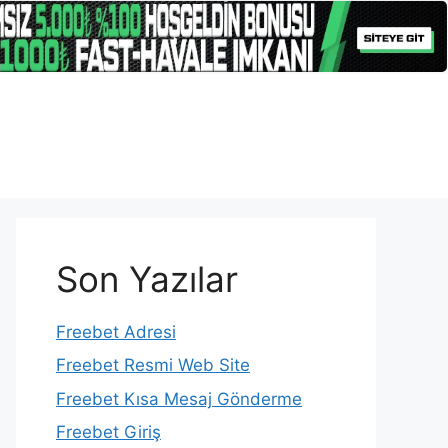
Son Yazılar
Freebet Adresi
Freebet Resmi Web Site
Freebet Kısa Mesaj Gönderme
Freebet Giriş