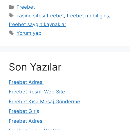
Kategoriler
Freebet
Etiketler
casino sitesi freebet
,
freebet mobil giriş
,
freebet saygın kaynaklar
Yorum yap
Son Yazılar
Freebet Adresi
Freebet Resmi Web Site
Freebet Kısa Mesaj Gönderme
Freebet Giriş
Freebet Adresi