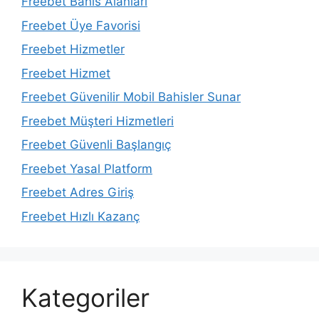
Freebet Bahis Alanları
Freebet Üye Favorisi
Freebet Hizmetler
Freebet Hizmet
Freebet Güvenilir Mobil Bahisler Sunar
Freebet Müşteri Hizmetleri
Freebet Güvenli Başlangıç
Freebet Yasal Platform
Freebet Adres Giriş
Freebet Hızlı Kazanç
Kategoriler