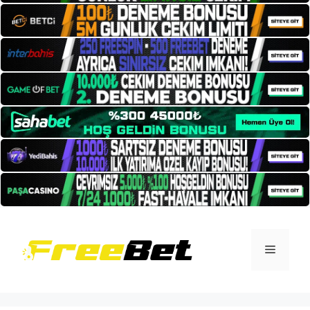
İçeriğe
atla
Menü