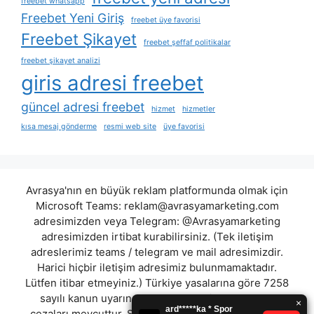
freebet whatsapp
Freebet Yeni Giriş
freebet üye favorisi
Freebet Şikayet
freebet şeffaf politikalar
freebet şikayet analizi
giris adresi freebet
güncel adresi freebet
hizmet
hizmetler
kısa mesaj gönderme
resmi web site
üye favorisi
Avrasya'nın en büyük reklam platformunda olmak için
Microsoft Teams:
reklam@avrasyamarketing.com
adresimizden veya Telegram: @Avrasyamarketing
adresimizden irtibat kurabilirsiniz. (Tek iletişim
adreslerimiz teams / telegram ve mail adresimizdir.
Harici hiçbir iletişim adresimiz bulunmamaktadır.
Lütfen itibar etmeyiniz.) Türkiye yasalarına göre 7258
sayılı kanun uyarınca yasa dışı bahis oynamanın
cezaları mevcuttur. Şu an bulunduğunuz site hiç bir