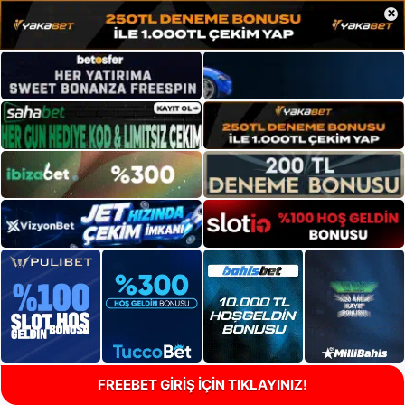
×
FREEBET GİRİŞ İÇİN TIKLAYINIZ!