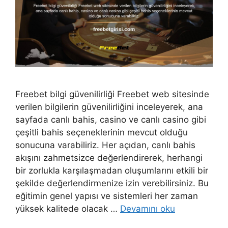
Freebet bilgi güvenilirliği Freebet web sitesinde
verilen bilgilerin güvenilirliğini inceleyerek, ana
sayfada canlı bahis, casino ve canlı casino gibi
çeşitli bahis seçeneklerinin mevcut olduğu
sonucuna varabiliriz. Her açıdan, canlı bahis
akışını zahmetsizce değerlendirerek, herhangi
bir zorlukla karşılaşmadan oluşumlarını etkili bir
şekilde değerlendirmenize izin verebilirsiniz. Bu
eğitimin genel yapısı ve sistemleri her zaman
yüksek kalitede olacak …
Devamını oku