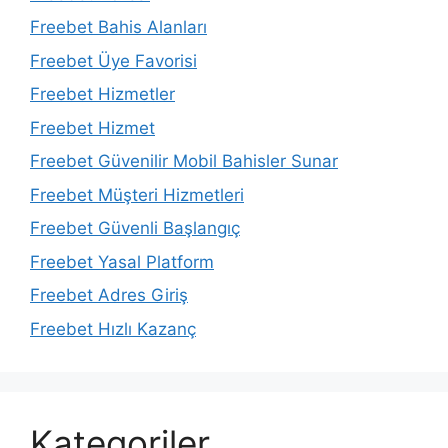
Freebet Bahis Alanları
Freebet Üye Favorisi
Freebet Hizmetler
Freebet Hizmet
Freebet Güvenilir Mobil Bahisler Sunar
Freebet Müşteri Hizmetleri
Freebet Güvenli Başlangıç
Freebet Yasal Platform
Freebet Adres Giriş
Freebet Hızlı Kazanç
Kategoriler