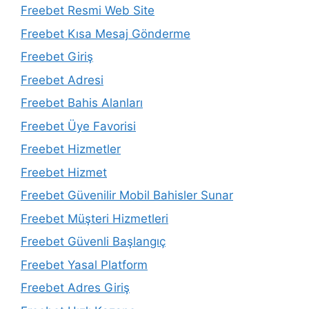
Freebet Resmi Web Site
Freebet Kısa Mesaj Gönderme
Freebet Giriş
Freebet Adresi
Freebet Bahis Alanları
Freebet Üye Favorisi
Freebet Hizmetler
Freebet Hizmet
Freebet Güvenilir Mobil Bahisler Sunar
Freebet Müşteri Hizmetleri
Freebet Güvenli Başlangıç
Freebet Yasal Platform
Freebet Adres Giriş