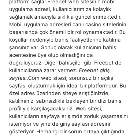
platform sağlar.Freebet web sitesinin mobil
uygulama adresi, kullanıcılarımıza kolaylık
sağlamak amacıyla sıklıkla güncellenmektedir.
Mobil uygulama adresleri canlı casino sitelerinin
başarısında çok önemli bir rol oynamaktadır. Bu
koşullar nedeniyle bahis faaliyetlerine katılma
şansınız var. Sonuç olarak kullanıcının bahis
acentesine üye olup olmadığını da
doğruluyoruz. Diğer bahisçiler gibi Freebet de
kullanıcılarına zarar vermez.
Freebet giriş
sayfası
.Com web sitesi, sorunsuz bir açılış
sayfası oluşturmak için ideal bir platformdur. Bu
özel adres üzerinden siteye eriştiğinizde,
katılımınızı sabırsızlıkla bekleyen bir dizi bahis
profiliyle karşılaşacaksınız. Web sitesi,
kullanıcıların sayfaya erişimde zorluk yaşamasını
istemiyor ve yine de giriş sayfası adresini
gösteriyor. Herhangi bir sorun ortaya çıktığında