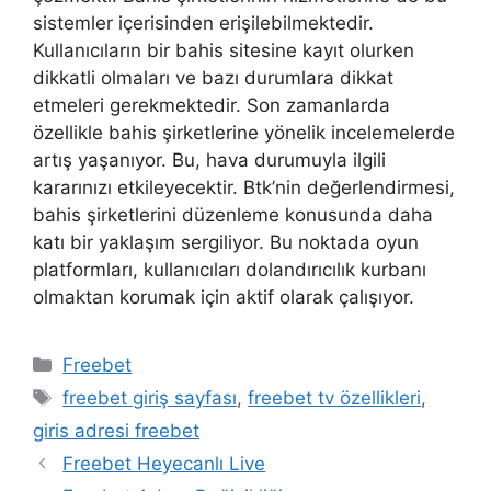
sistemler içerisinden erişilebilmektedir.
Kullanıcıların bir bahis sitesine kayıt olurken
dikkatli olmaları ve bazı durumlara dikkat
etmeleri gerekmektedir. Son zamanlarda
özellikle bahis şirketlerine yönelik incelemelerde
artış yaşanıyor. Bu, hava durumuyla ilgili
kararınızı etkileyecektir. Btk’nin değerlendirmesi,
bahis şirketlerini düzenleme konusunda daha
katı bir yaklaşım sergiliyor. Bu noktada oyun
platformları, kullanıcıları dolandırıcılık kurbanı
olmaktan korumak için aktif olarak çalışıyor.
Kategoriler
Freebet
Etiketler
freebet giriş sayfası
,
freebet tv özellikleri
,
giris adresi freebet
Freebet Heyecanlı Live