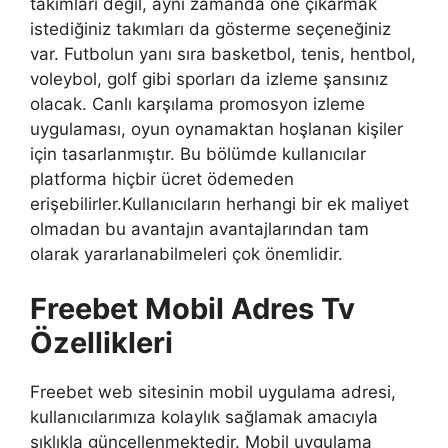
takımları değil, aynı zamanda öne çıkarmak
istediğiniz takımları da gösterme seçeneğiniz
var. Futbolun yanı sıra basketbol, ​​tenis, hentbol,
​​voleybol, golf gibi sporları da izleme şansınız
olacak. Canlı karşılama promosyon izleme
uygulaması, oyun oynamaktan hoşlanan kişiler
için tasarlanmıştır. Bu bölümde kullanıcılar
platforma hiçbir ücret ödemeden
erişebilirler.Kullanıcıların herhangi bir ek maliyet
olmadan bu avantajın avantajlarından tam
olarak yararlanabilmeleri çok önemlidir.
Freebet Mobil Adres Tv
Özellikleri
Freebet web sitesinin mobil uygulama adresi,
kullanıcılarımıza kolaylık sağlamak amacıyla
sıklıkla güncellenmektedir. Mobil uygulama