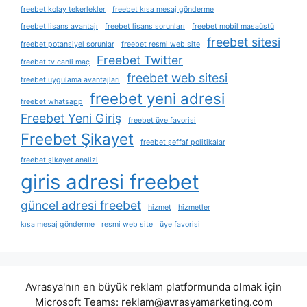
freebet kolay tekerlekler
freebet kısa mesaj gönderme
freebet lisans avantajı
freebet lisans sorunları
freebet mobil masaüstü
freebet sitesi
freebet potansiyel sorunlar
freebet resmi web site
Freebet Twitter
freebet tv canli maç
freebet web sitesi
freebet uygulama avantajları
freebet yeni adresi
freebet whatsapp
Freebet Yeni Giriş
freebet üye favorisi
Freebet Şikayet
freebet şeffaf politikalar
freebet şikayet analizi
giris adresi freebet
güncel adresi freebet
hizmet
hizmetler
kısa mesaj gönderme
resmi web site
üye favorisi
Avrasya'nın en büyük reklam platformunda olmak için
Microsoft Teams:
reklam@avrasyamarketing.com