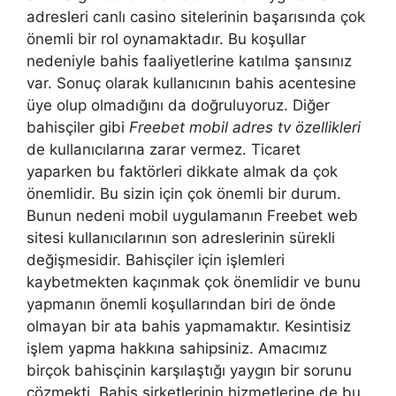
adresleri canlı casino sitelerinin başarısında çok
önemli bir rol oynamaktadır. Bu koşullar
nedeniyle bahis faaliyetlerine katılma şansınız
var. Sonuç olarak kullanıcının bahis acentesine
üye olup olmadığını da doğruluyoruz. Diğer
bahisçiler gibi
Freebet mobil adres tv özellikleri
de kullanıcılarına zarar vermez. Ticaret
yaparken bu faktörleri dikkate almak da çok
önemlidir. Bu sizin için çok önemli bir durum.
Bunun nedeni mobil uygulamanın Freebet web
sitesi kullanıcılarının son adreslerinin sürekli
değişmesidir. Bahisçiler için işlemleri
kaybetmekten kaçınmak çok önemlidir ve bunu
yapmanın önemli koşullarından biri de önde
olmayan bir ata bahis yapmamaktır. Kesintisiz
işlem yapma hakkına sahipsiniz. Amacımız
birçok bahisçinin karşılaştığı yaygın bir sorunu
çözmekti. Bahis şirketlerinin hizmetlerine de bu