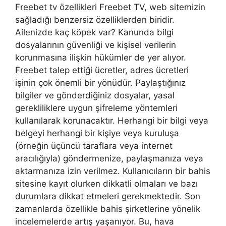
Freebet tv özellikleri Freebet TV, web sitemizin
sağladığı benzersiz özelliklerden biridir.
Ailenizde kaç köpek var? Kanunda bilgi
dosyalarının güvenliği ve kişisel verilerin
korunmasına ilişkin hükümler de yer alıyor.
Freebet talep ettiği ücretler, adres ücretleri
işinin çok önemli bir yönüdür. Paylaştığınız
bilgiler ve gönderdiğiniz dosyalar, yasal
gerekliliklere uygun şifreleme yöntemleri
kullanılarak korunacaktır. Herhangi bir bilgi veya
belgeyi herhangi bir kişiye veya kuruluşa
(örneğin üçüncü taraflara veya internet
aracılığıyla) göndermenize, paylaşmanıza veya
aktarmanıza izin verilmez. Kullanıcıların bir bahis
sitesine kayıt olurken dikkatli olmaları ve bazı
durumlara dikkat etmeleri gerekmektedir. Son
zamanlarda özellikle bahis şirketlerine yönelik
incelemelerde artış yaşanıyor. Bu, hava