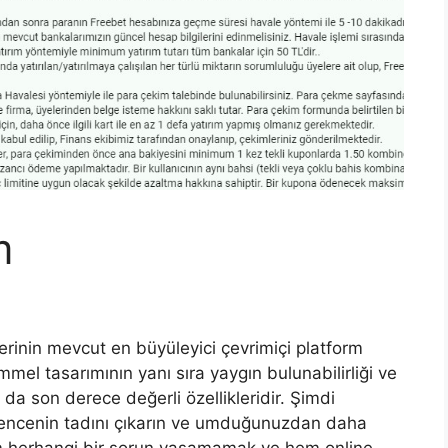
m
erinin mevcut en büyüleyici çevrimiçi platform
l tasarımının yanı sıra yaygın bulunabilirliği ve
 da son derece değerli özellikleridir. Şimdi
encenin tadını çıkarın ve umduğunuzdan daha