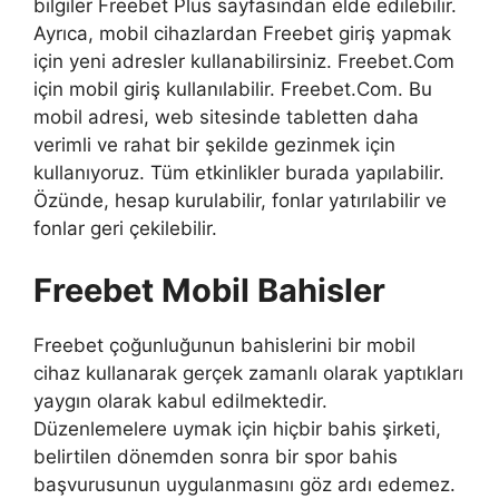
bilgiler Freebet Plus sayfasından elde edilebilir.
Ayrıca, mobil cihazlardan Freebet giriş yapmak
için yeni adresler kullanabilirsiniz. Freebet.Com
için mobil giriş kullanılabilir. Freebet.Com. Bu
mobil adresi, web sitesinde tabletten daha
verimli ve rahat bir şekilde gezinmek için
kullanıyoruz. Tüm etkinlikler burada yapılabilir.
Özünde, hesap kurulabilir, fonlar yatırılabilir ve
fonlar geri çekilebilir.
Freebet Mobil Bahisler
Freebet çoğunluğunun bahislerini bir mobil
cihaz kullanarak gerçek zamanlı olarak yaptıkları
yaygın olarak kabul edilmektedir.
Düzenlemelere uymak için hiçbir bahis şirketi,
belirtilen dönemden sonra bir spor bahis
başvurusunun uygulanmasını göz ardı edemez.