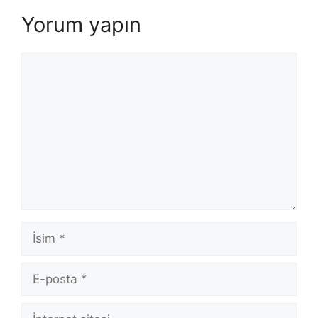
Yorum yapın
Yorum
İsim
E-
posta
İnternet