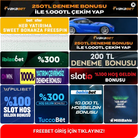
×
FREEBET GİRİŞ İÇİN TIKLAYINIZ!