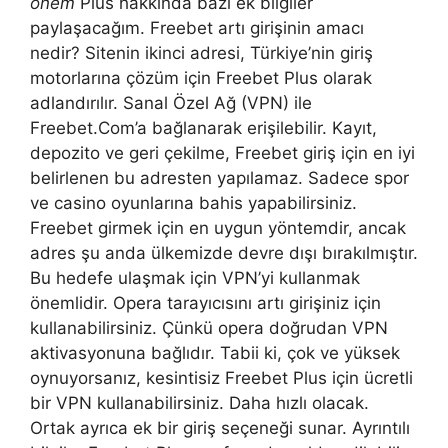
önem
Plus hakkında bazı ek bilgiler
paylaşacağım. Freebet artı girişinin amacı
nedir? Sitenin ikinci adresi, Türkiye’nin giriş
motorlarına çözüm için Freebet Plus olarak
adlandırılır. Sanal Özel Ağ (VPN) ile
Freebet.Com’a bağlanarak erişilebilir. Kayıt,
depozito ve geri çekilme, Freebet giriş için en iyi
belirlenen bu adresten yapılamaz. Sadece spor
ve casino oyunlarına bahis yapabilirsiniz.
Freebet girmek için en uygun yöntemdir, ancak
adres şu anda ülkemizde devre dışı bırakılmıştır.
Bu hedefe ulaşmak için VPN’yi kullanmak
önemlidir. Opera tarayıcısını artı girişiniz için
kullanabilirsiniz. Çünkü opera doğrudan VPN
aktivasyonuna bağlıdır. Tabii ki, çok ve yüksek
oynuyorsanız, kesintisiz Freebet Plus için ücretli
bir VPN kullanabilirsiniz. Daha hızlı olacak.
Ortak ayrıca ek bir giriş seçeneği sunar. Ayrıntılı