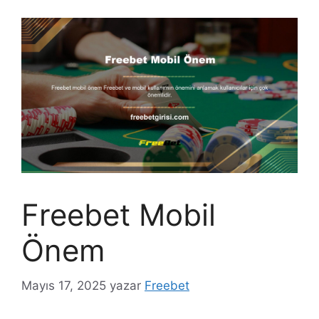
Freebet Mobil
Önem
Mayıs 17, 2025
yazar
Freebet