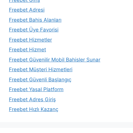
Freebet Adresi
Freebet Bahis Alanları
Freebet Üye Favorisi
Freebet Hizmetler
Freebet Hizmet
Freebet Güvenilir Mobil Bahisler Sunar
Freebet Müşteri Hizmetleri
Freebet Güvenli Başlangıç
Freebet Yasal Platform
Freebet Adres Giriş
Freebet Hızlı Kazanç