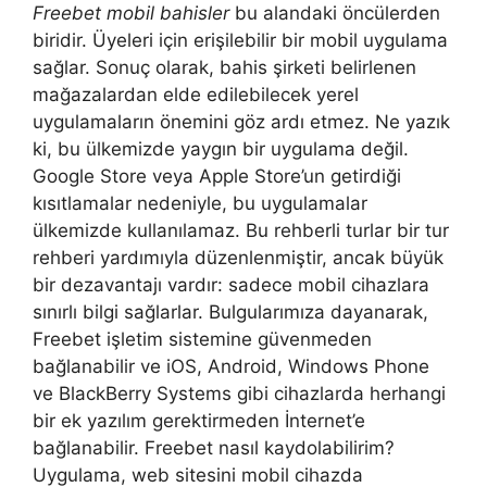
Freebet mobil bahisler
bu alandaki öncülerden
biridir. Üyeleri için erişilebilir bir mobil uygulama
sağlar. Sonuç olarak, bahis şirketi belirlenen
mağazalardan elde edilebilecek yerel
uygulamaların önemini göz ardı etmez. Ne yazık
ki, bu ülkemizde yaygın bir uygulama değil.
Google Store veya Apple Store’un getirdiği
kısıtlamalar nedeniyle, bu uygulamalar
ülkemizde kullanılamaz. Bu rehberli turlar bir tur
rehberi yardımıyla düzenlenmiştir, ancak büyük
bir dezavantajı vardır: sadece mobil cihazlara
sınırlı bilgi sağlarlar. Bulgularımıza dayanarak,
Freebet işletim sistemine güvenmeden
bağlanabilir ve iOS, Android, Windows Phone
ve BlackBerry Systems gibi cihazlarda herhangi
bir ek yazılım gerektirmeden İnternet’e
bağlanabilir. Freebet nasıl kaydolabilirim?
Uygulama, web sitesini mobil cihazda