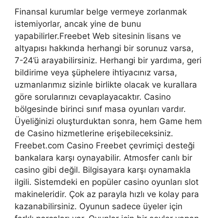
Finansal kurumlar belge vermeye zorlanmak
istemiyorlar, ancak yine de bunu
yapabilirler.Freebet Web sitesinin lisans ve
altyapısı hakkında herhangi bir sorunuz varsa,
7-24’ü arayabilirsiniz. Herhangi bir yardıma, geri
bildirime veya şüphelere ihtiyacınız varsa,
uzmanlarımız sizinle birlikte olacak ve kurallara
göre sorularınızı cevaplayacaktır. Casino
bölgesinde birinci sınıf masa oyunları vardır.
Üyeliğinizi oluşturduktan sonra, hem Game hem
de Casino hizmetlerine erişebileceksiniz.
Freebet.com Casino Freebet çevrimiçi desteği
bankalara karşı oynayabilir. Atmosfer canlı bir
casino gibi değil. Bilgisayara karşı oynamakla
ilgili. Sistemdeki en popüler casino oyunları slot
makineleridir. Çok az parayla hızlı ve kolay para
kazanabilirsiniz. Oyunun sadece üyeler için