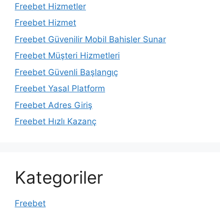
Freebet Hizmetler
Freebet Hizmet
Freebet Güvenilir Mobil Bahisler Sunar
Freebet Müşteri Hizmetleri
Freebet Güvenli Başlangıç
Freebet Yasal Platform
Freebet Adres Giriş
Freebet Hızlı Kazanç
Kategoriler
Freebet