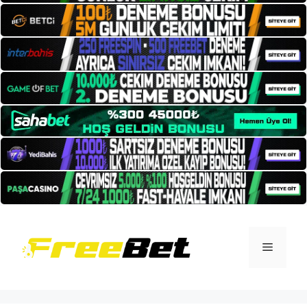
İçeriğe
atla
Menü