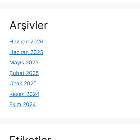
Arşivler
Haziran 2026
Haziran 2025
Mayıs 2025
Şubat 2025
Ocak 2025
Kasım 2024
Ekim 2024