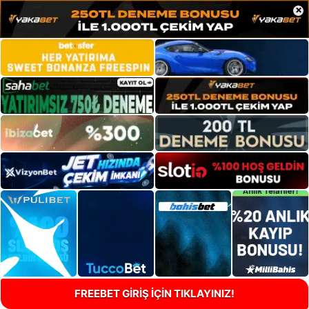
×
FREEBET GİRİŞ İÇİN TIKLAYINIZ!