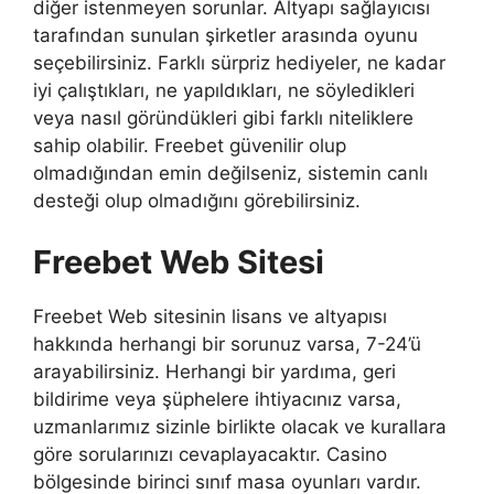
diğer istenmeyen sorunlar. Altyapı sağlayıcısı
tarafından sunulan şirketler arasında oyunu
seçebilirsiniz. Farklı sürpriz hediyeler, ne kadar
iyi çalıştıkları, ne yapıldıkları, ne söyledikleri
veya nasıl göründükleri gibi farklı niteliklere
sahip olabilir. Freebet güvenilir olup
olmadığından emin değilseniz, sistemin canlı
desteği olup olmadığını görebilirsiniz.
Freebet Web Sitesi
Freebet Web sitesinin lisans ve altyapısı
hakkında herhangi bir sorunuz varsa, 7-24’ü
arayabilirsiniz. Herhangi bir yardıma, geri
bildirime veya şüphelere ihtiyacınız varsa,
uzmanlarımız sizinle birlikte olacak ve kurallara
göre sorularınızı cevaplayacaktır. Casino
bölgesinde birinci sınıf masa oyunları vardır.